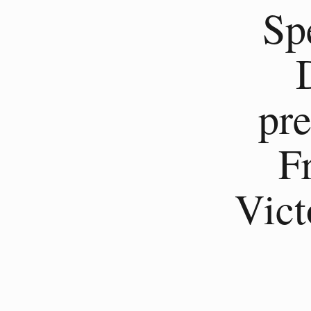
Sp
pre
F
Vict