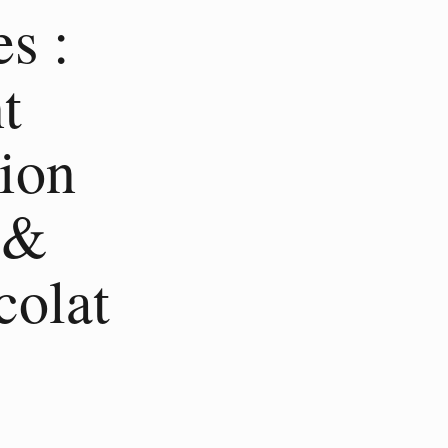
s :
t
tion
 &
colat