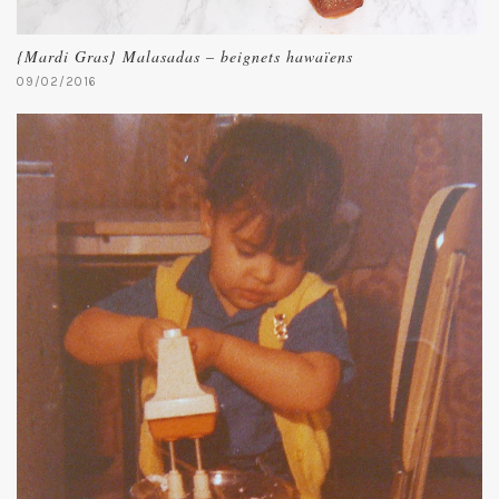
{Mardi Gras} Malasadas – beignets hawaïens
09/02/2016