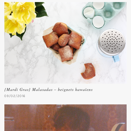
{Mardi Gras} Malasadas – beignets hawaïens
09/02/2016