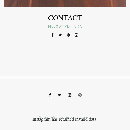
CONTACT
MELODY VENTURA
On se retrouve sur Instagram ?
Instagram has returned invalid data.