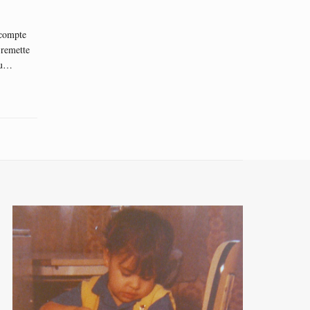
 compte
 remette
au…