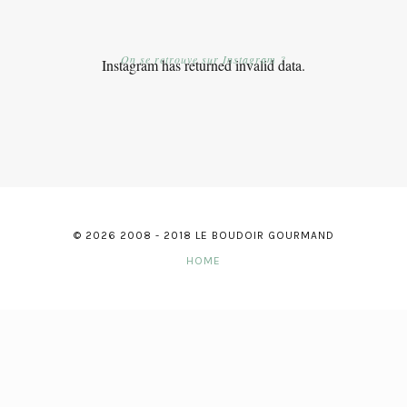
On se retrouve sur Instagram ?
Instagram has returned invalid data.
© 2026 2008 - 2018 LE BOUDOIR GOURMAND
HOME