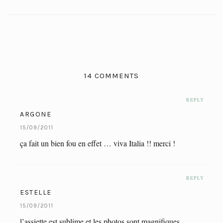
14 COMMENTS
REPLY
ARGONE
15/09/2011
ça fait un bien fou en effet … viva Italia !! merci !
REPLY
ESTELLE
15/09/2011
l’assiette est sublime et les photos sont magnifiques