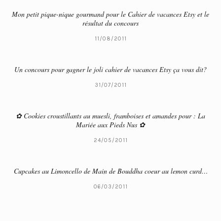
Mon petit pique-nique gourmand pour le Cahier de vacances Etsy et le
résultat du concours
11/08/2011
Un concours pour gagner le joli cahier de vacances Etsy ça vous dit?
31/07/2011
✿ Cookies croustillants au muesli, framboises et amandes pour : La
Mariée aux Pieds Nus ✿
24/05/2011
Cupcakes au Limoncello de Main de Bouddha coeur au lemon curd…
06/03/2011