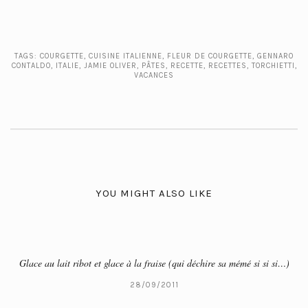
TAGS:
COURGETTE
,
CUISINE ITALIENNE
,
FLEUR DE COURGETTE
,
GENNARO
CONTALDO
,
ITALIE
,
JAMIE OLIVER
,
PÂTES
,
RECETTE
,
RECETTES
,
TORCHIETTI
,
VACANCES
YOU MIGHT ALSO LIKE
Glace au lait ribot et glace à la fraise (qui déchire sa mémé si si si…)
28/09/2011