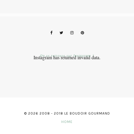
On se retrouve sur Instagram ?
Instagram has returned invalid data.
© 2026 2008 - 2018 LE BOUDOIR GOURMAND
HOME