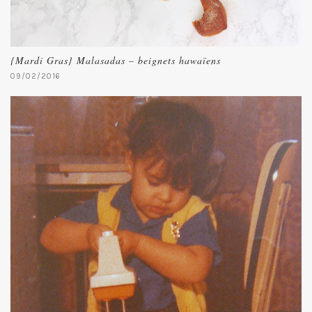
{Mardi Gras} Malasadas – beignets hawaïens
09/02/2016