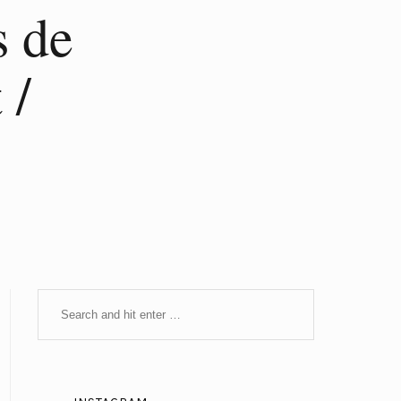
s de
 /