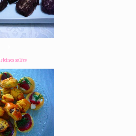
0
leines salées