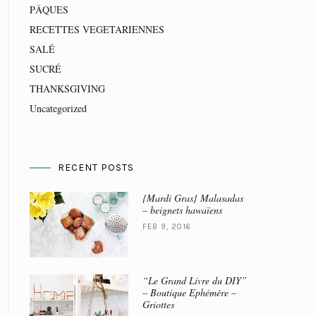
PÂQUES
RECETTES VEGETARIENNES
SALÉ
SUCRÉ
THANKSGIVING
Uncategorized
RECENT POSTS
{Mardi Gras} Malasadas
– beignets hawaïens
FEB 9, 2016
“Le Grand Livre du DIY”
– Boutique Ephémère –
Griottes