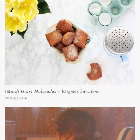
{Mardi Gras} Malasadas – beignets hawaïens
09/02/2016