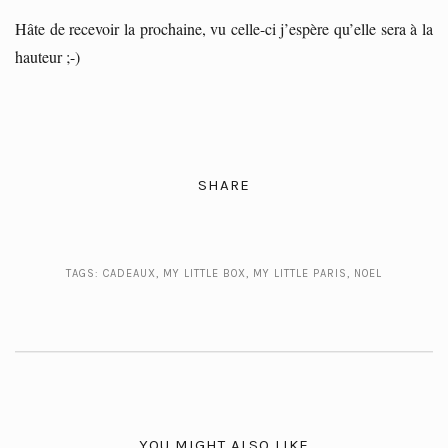
Hâte de recevoir la prochaine, vu celle-ci j’espère qu’elle sera à la
hauteur ;-)
SHARE
TAGS:
CADEAUX
,
MY LITTLE BOX
,
MY LITTLE PARIS
,
NOEL
YOU MIGHT ALSO LIKE