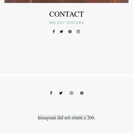
CONTACT
MELODY VENTURA
On se retrouve sur Instagram ?
Instagram did not return a 200.