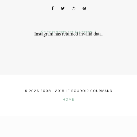
On se retrouve sur Instagram ?
Instagram has returned invalid data.
© 2026 2008 - 2018 LE BOUDOIR GOURMAND
HOME