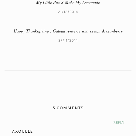
My Little Box X Make My Lemonade
21/12/2014
Happy Thanksgiving : Gâteau renversé sour cream & cranberry
27/11/2014
5 COMMENTS
REPLY
AXOULLE