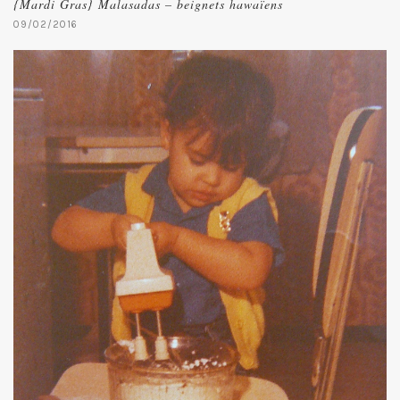
{Mardi Gras} Malasadas – beignets hawaïens
09/02/2016