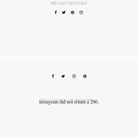
MELODY VENTURA
On se retrouve sur Instagram ?
Instagram did not return a 200.