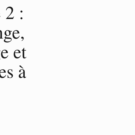
 2 :
nge,
e et
es à