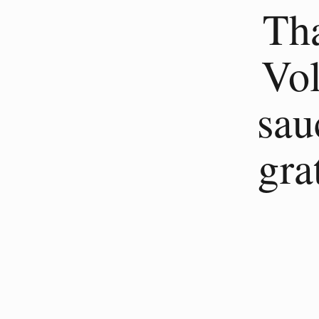
Tha
Vol
sau
gra