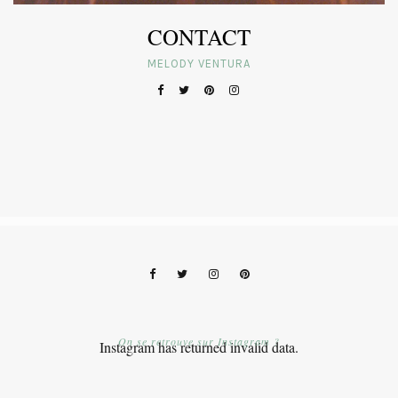
CONTACT
MELODY VENTURA
On se retrouve sur Instagram ?
Instagram has returned invalid data.