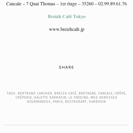
Cancale – 7 Quai Thomas – 1er étage – 35260 – 02.99.89.61.76
Breizh Café Tokyo
www.breizhcafe.jp
SHARE
TAGS:
BERTRAND LARCHER
,
BREIZH CAFÉ
,
BRETAGNE
,
CANCALE
,
CRÊPE
,
CRÊPERIE
,
GALETTE SARRASIN
,
LE FOODING
,
MES ADRESSES
GOURMANDES
,
PARIS
,
RESTAURANT
,
SARRASIN