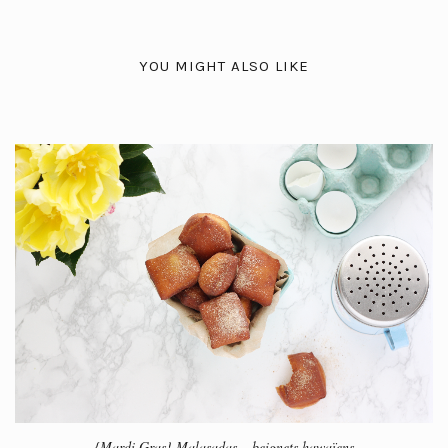
YOU MIGHT ALSO LIKE
{Mardi Gras} Malasadas – beignets hawaïens