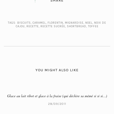
SHARE
TAGS:
BISCUITS
,
CARAMEL
,
FLORENTIN
,
MIGNARDISE
,
NOEL
,
NOIX DE
CAJOU
,
RECETTE
,
RECETTE SUCRÉE
,
SHORTBREAD
,
TOFFEE
YOU MIGHT ALSO LIKE
Glace au lait ribot et glace à la fraise (qui déchire sa mémé si si si…)
28/09/2011