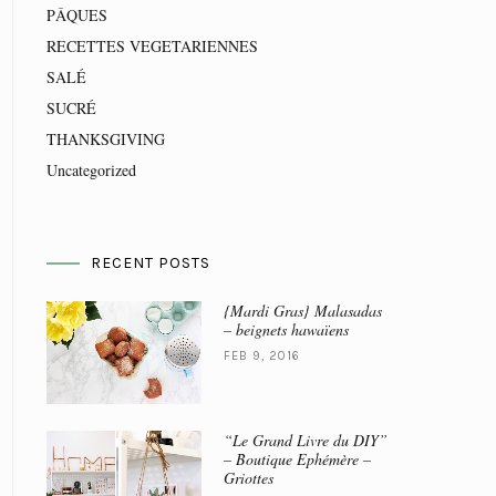
PÂQUES
RECETTES VEGETARIENNES
SALÉ
SUCRÉ
THANKSGIVING
Uncategorized
RECENT POSTS
{Mardi Gras} Malasadas
– beignets hawaïens
FEB 9, 2016
“Le Grand Livre du DIY”
– Boutique Ephémère –
Griottes