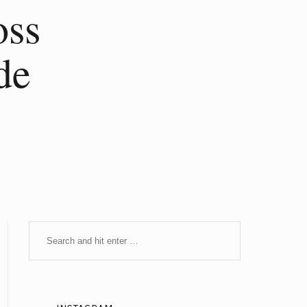
oss
de