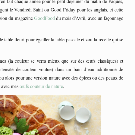
 J’en fait chaque année pour le petit déjeuner du matin de Pâques,
ent le Vendredi Saint ou Good Friday pour les anglais, et cette
version du magazine
GoodFood
du mois d’Avril, avec un façonnage
able fleuri pour égailler la table pascale et zou la recette qui se
ncs (la couleur se verra mieux que sur des œufs classiques) et
ntensité de couleur voulue) dans un bain d’eau additionné de
 ou alors pour une version nature avec des épices ou des peaux de
re avec mes
œufs couleur de nature
.