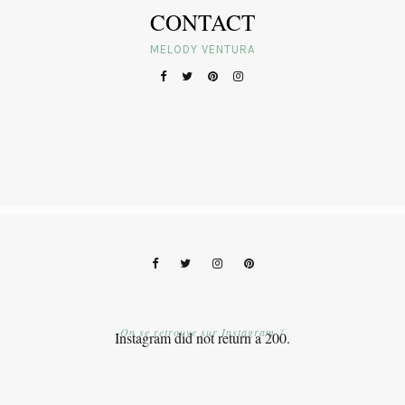
CONTACT
MELODY VENTURA
On se retrouve sur Instagram ?
Instagram did not return a 200.