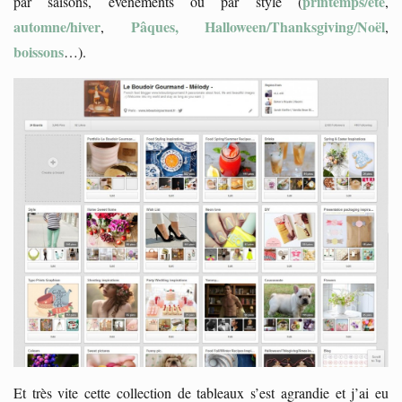
printemps/été
par saisons, évènements ou par style (
,
automne/hiver
Pâques, Halloween/Thanksgiving/Noël
,
,
boissons
…).
Et très vite cette collection de tableaux s’est agrandie et j’ai eu