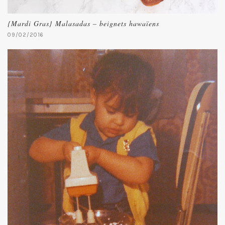
{Mardi Gras} Malasadas – beignets hawaïens
09/02/2016