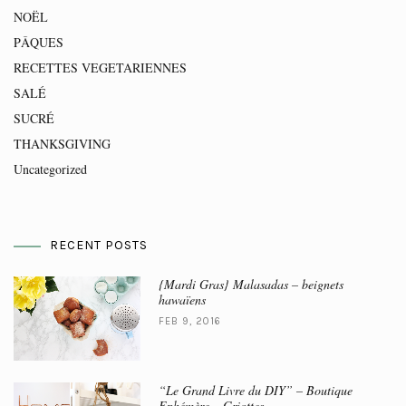
NOËL
PÂQUES
RECETTES VEGETARIENNES
SALÉ
SUCRÉ
THANKSGIVING
Uncategorized
RECENT POSTS
{Mardi Gras} Malasadas – beignets
hawaïens
FEB 9, 2016
“Le Grand Livre du DIY” – Boutique
Ephémère – Griottes