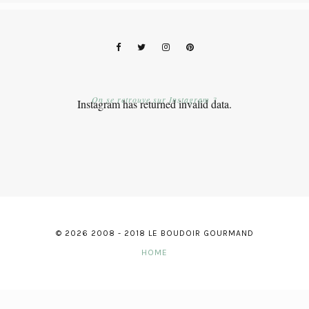
On se retrouve sur Instagram ?
Instagram has returned invalid data.
© 2026 2008 - 2018 LE BOUDOIR GOURMAND
HOME