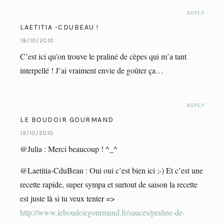
REPLY
LAETITIA -CDUBEAU !
18/10/2010
C’est ici qu’on trouve le praliné de cèpes qui m’a tant
interpellé ! J’ai vraiment envie de goûter ça…
REPLY
LE BOUDOIR GOURMAND
19/10/2010
@Julia : Merci beaucoup ! ^_^
@Laetitia-CduBeau : Oui oui c’est bien ici ;-) Et c’est une
recette rapide, super sympa et surtout de saison la recette
est juste là si tu veux tenter =>
http://www.leboudoirgourmand.fr/sauces/praline-de-