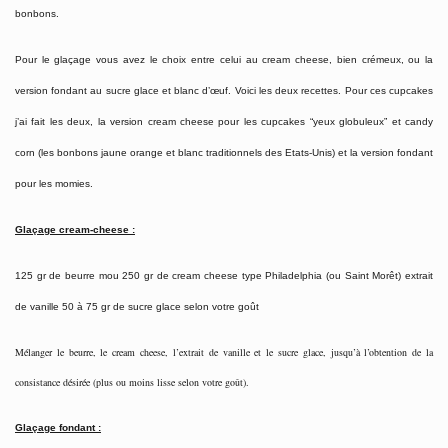
bonbons.
Pour le glaçage vous avez le choix entre celui au cream cheese, bien crémeux, ou la
version fondant au sucre glace et blanc d’œuf. Voici les deux recettes. Pour ces cupcakes
j’ai fait les deux, la version cream cheese pour les cupcakes “yeux globuleux” et candy
corn (les bonbons jaune orange et blanc traditionnels des Etats-Unis) et la version fondant
pour les momies.
Glaçage cream-cheese :
125 gr de beurre mou 250 gr de cream cheese type Philadelphia (ou Saint Morêt) extrait
de vanille 50 à 75 gr de sucre glace selon votre goût
Mélanger le beurre, le cream cheese, l’extrait de vanille et le sucre glace, jusqu’à l’obtention de la
consistance désirée (plus ou moins lisse selon votre goût).
Glaçage fondant :