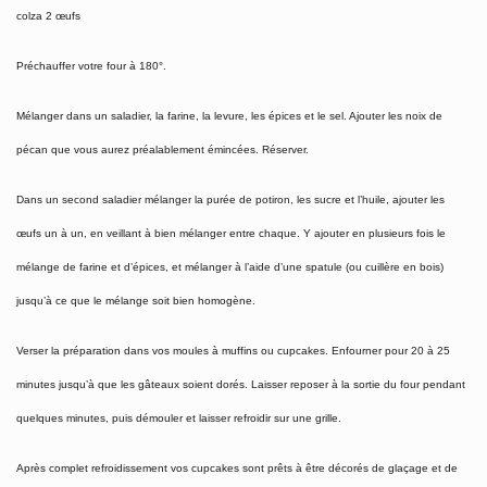
colza 2 œufs
Préchauffer votre four à 180°.
Mélanger dans un saladier, la farine, la levure, les épices et le sel. Ajouter les noix de
pécan que vous aurez préalablement émincées. Réserver.
Dans un second saladier mélanger la purée de potiron, les sucre et l’huile, ajouter les
œufs un à un, en veillant à bien mélanger entre chaque. Y ajouter en plusieurs fois le
mélange de farine et d’épices, et mélanger à l’aide d’une spatule (ou cuillère en bois)
jusqu’à ce que le mélange soit bien homogène.
Verser la préparation dans vos moules à muffins ou cupcakes. Enfourner pour 20 à 25
minutes jusqu’à que les gâteaux soient dorés. Laisser reposer à la sortie du four pendant
quelques minutes, puis démouler et laisser refroidir sur une grille.
Après complet refroidissement vos cupcakes sont prêts à être décorés de glaçage et de