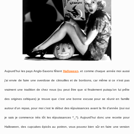
Aujourd’hui les pays Anglo-Saxons fêtent
Halloween
, et comme chaque année moi aussi
j’ai envie de faire une overdose de citrouilles et de bonbons, car même si ce n’est pas
vraiment une tradition de chez nous (ou peut être que si finalement puisqu’on lui prête
des origines celtiques) je trouve que c’est une bonne excuse pour se réunir en famille
autour d’un repas, pour moi c’est le début des réjouissances avant la fin d’année (oui oui
je sais je commence très tôt les réjouissances ^_^). Aujourd’hui donc une recette pour
Halloween, des cupcakes épicés au potiron, vous pouvez bien sûr en faire une version