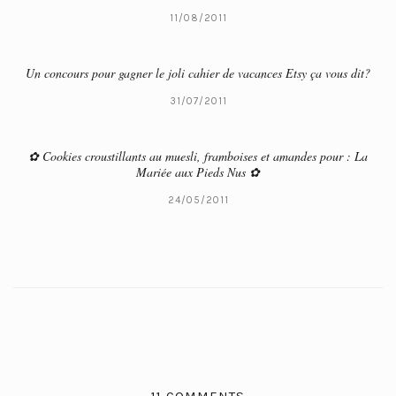
11/08/2011
Un concours pour gagner le joli cahier de vacances Etsy ça vous dit?
31/07/2011
✿ Cookies croustillants au muesli, framboises et amandes pour : La
Mariée aux Pieds Nus ✿
24/05/2011
11 COMMENTS