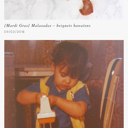
{Mardi Gras} Malasadas – beignets hawaïens
09/02/2016