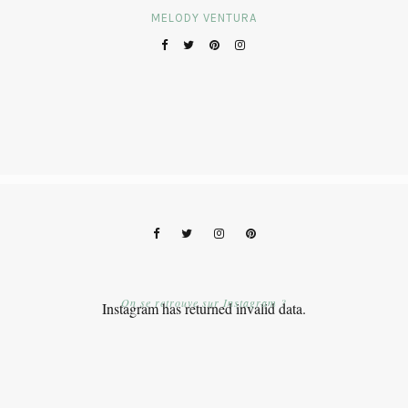
MELODY VENTURA
On se retrouve sur Instagram ?
Instagram has returned invalid data.