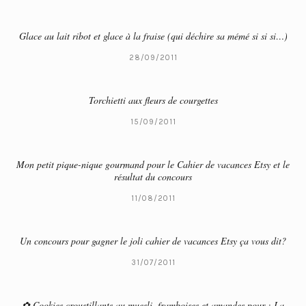
Glace au lait ribot et glace à la fraise (qui déchire sa mémé si si si…)
28/09/2011
Torchietti aux fleurs de courgettes
15/09/2011
Mon petit pique-nique gourmand pour le Cahier de vacances Etsy et le
résultat du concours
11/08/2011
Un concours pour gagner le joli cahier de vacances Etsy ça vous dit?
31/07/2011
✿ Cookies croustillants au muesli, framboises et amandes pour : La