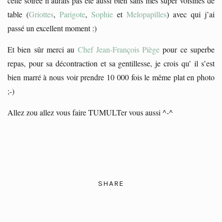
cette soirée n’aurais pas été aussi bien sans mes super voisines de
table (
Griottes
,
Parigote
,
Sophie
et
Melopapilles
) avec qui j’ai
passé un excellent moment :)
Et bien sûr merci au
Chef Jean-François Piège
pour ce superbe
repas, pour sa décontraction et sa gentillesse, je crois qu’ il s’est
bien marré à nous voir prendre 10 000 fois le même plat en photo
;-)
Allez zou allez vous faire TUMULTer vous aussi ^-^
SHARE