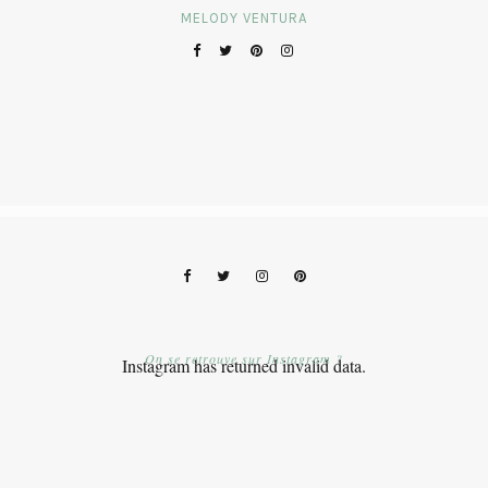
MELODY VENTURA
On se retrouve sur Instagram ?
Instagram has returned invalid data.