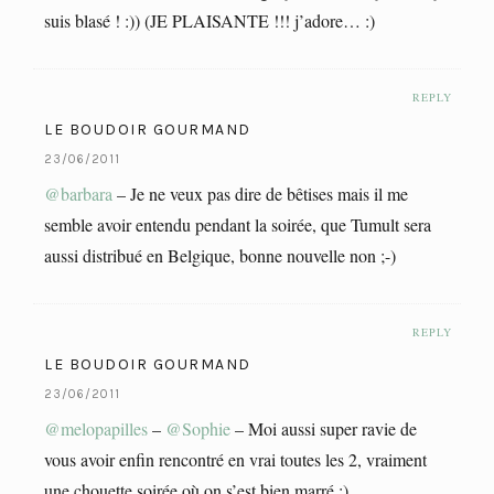
suis blasé ! :)) (JE PLAISANTE !!! j’adore… :)
REPLY
LE BOUDOIR GOURMAND
23/06/2011
@barbara
– Je ne veux pas dire de bêtises mais il me
semble avoir entendu pendant la soirée, que Tumult sera
aussi distribué en Belgique, bonne nouvelle non ;-)
REPLY
LE BOUDOIR GOURMAND
23/06/2011
@melopapilles
–
@Sophie
– Moi aussi super ravie de
vous avoir enfin rencontré en vrai toutes les 2, vraiment
une chouette soirée où on s’est bien marré :)