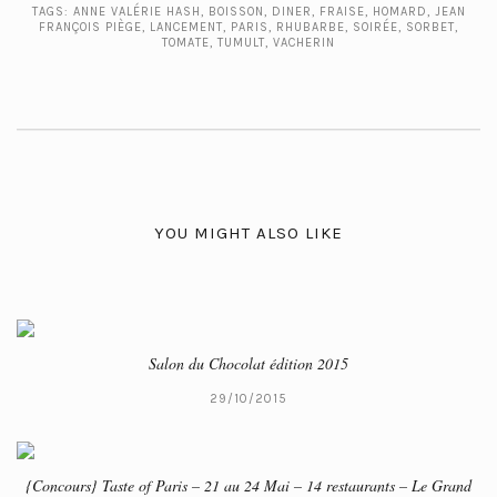
TAGS:
ANNE VALÉRIE HASH
,
BOISSON
,
DINER
,
FRAISE
,
HOMARD
,
JEAN
FRANÇOIS PIÈGE
,
LANCEMENT
,
PARIS
,
RHUBARBE
,
SOIRÉE
,
SORBET
,
TOMATE
,
TUMULT
,
VACHERIN
YOU MIGHT ALSO LIKE
Salon du Chocolat édition 2015
29/10/2015
{Concours} Taste of Paris – 21 au 24 Mai – 14 restaurants – Le Grand