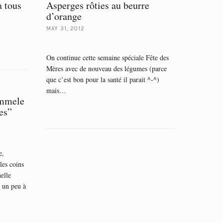
 tous
Asperges rôties au beurre
d’orange
MAY 31, 2012
On continue cette semaine spéciale Fête des
Mères avec de nouveau des légumes (parce
que c’est bon pour la santé il parait ^-^)
mais…
ammele
es”
e,
es coins
nelle
 un peu à