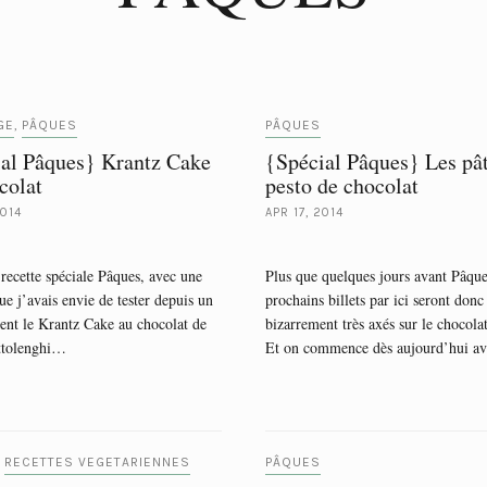
GE
PÂQUES
PÂQUES
,
al Pâques} Krantz Cake
{Spécial Pâques} Les pâ
colat
pesto de chocolat
2014
APR 17, 2014
recette spéciale Pâques, avec une
Plus que quelques jours avant Pâque
ue j’avais envie de tester depuis un
prochains billets par ici seront donc
nt le Krantz Cake au chocolat de
bizarrement très axés sur le chocolat
ttolenghi…
Et on commence dès aujourd’hui 
RECETTES VEGETARIENNES
PÂQUES
,