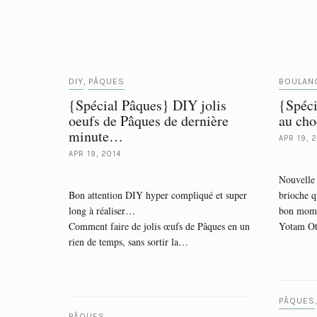
DIY
PÂQUES
BOULAN
,
{Spécial Pâques} DIY jolis
{Spéci
oeufs de Pâques de dernière
au cho
minute…
APR 19, 
APR 19, 2014
Nouvelle 
Bon attention DIY hyper compliqué et super
brioche q
long à réaliser…
bon mome
Comment faire de jolis œufs de Pâques en un
Yotam O
rien de temps, sans sortir la…
PÂQUES
PÂQUES