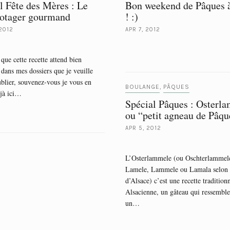
l Fête des Mères : Le
Bon weekend de Pâques à
potager gourmand
! :)
2012
APR 7, 2012
que cette recette attend bien
dans mes dossiers que je veuille
ublier, souvenez-vous je vous en
BOULANGE
PÂQUES
,
éjà ici…
Spécial Pâques : Osterl
ou “petit agneau de Pâqu
APR 5, 2012
L’Osterlammele (ou Oschterlammel
Lamele, Lammele ou Lamala selon l
d’Alsace) c’est une recette tradition
Alsacienne, un gâteau qui ressemble
un…