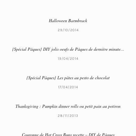
Halloween Barmbrack
29/10/2014
{Spécial Pâques} DIY jolis oeufs de Pâques de dernière minute…
19/04/2014
{Spécial Pâques} Les pâtes au pesto de chocolat
17/04/2014
Thanksgiving : Pumpkin dinner rolls ou petit pain au potiron
28/11/2013
Couronne de Hot Cross Buns recette – DIY de Pâques