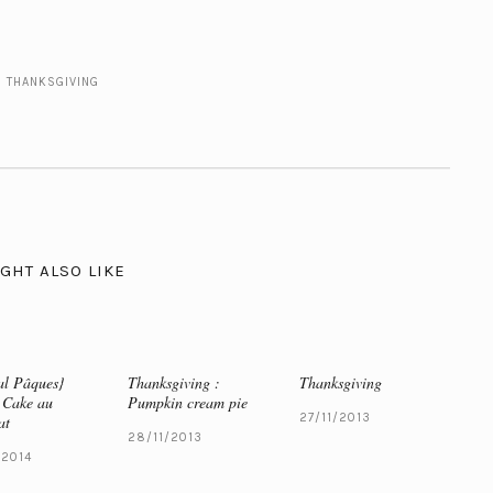
:
THANKSGIVING
GHT ALSO LIKE
al Pâques}
Thanksgiving :
Thanksgiving
 Cake au
Pumpkin cream pie
27/11/2013
at
28/11/2013
/2014