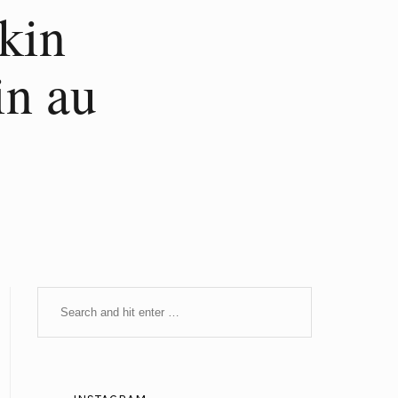
kin
in au