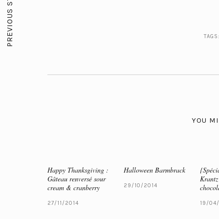
PREVIOUS STORY
TAGS
YOU MI
Happy Thanksgiving :
Halloween Barmbrack
{Spéci
Gâteau renversé sour
Krantz
29/10/2014
cream & cranberry
chocol
27/11/2014
19/04