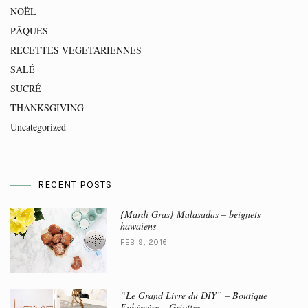
NOËL
PÂQUES
RECETTES VEGETARIENNES
SALÉ
SUCRÉ
THANKSGIVING
Uncategorized
RECENT POSTS
{Mardi Gras} Malasadas – beignets
hawaïens
FEB 9, 2016
“Le Grand Livre du DIY” – Boutique
Ephémère – Griottes