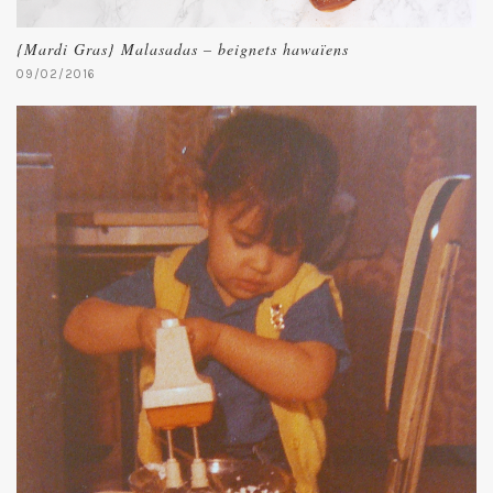
{Mardi Gras} Malasadas – beignets hawaïens
09/02/2016