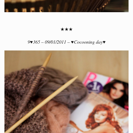
★★★
9♥365 – 09/01/2011 – ♥Cocooning day♥