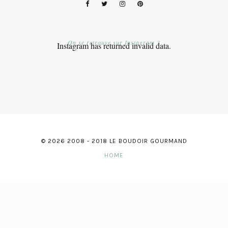
On se retrouve sur Instagram ?
Instagram has returned invalid data.
© 2026 2008 - 2018 LE BOUDOIR GOURMAND
HOME