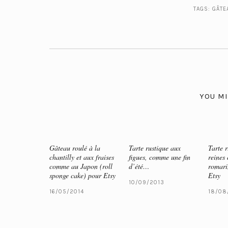
TAGS:
GÂTE
YOU MI
Gâteau roulé à la
Tarte rustique aux
Tarte 
chantilly et aux fraises
figues, comme une fin
reines 
comme au Japon (roll
d’été…
romari
sponge cake) pour Etsy
Etsy
10/09/2013
16/05/2014
18/08