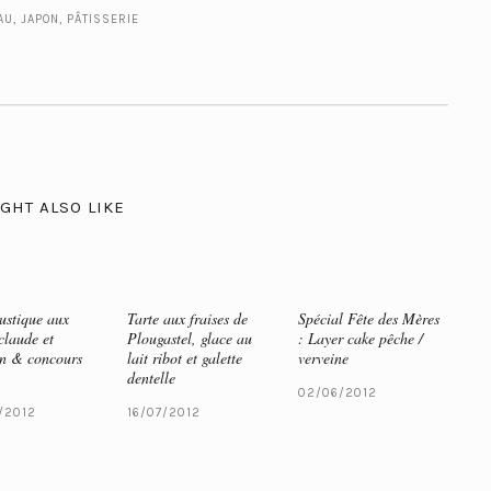
AU
,
JAPON
,
PÂTISSERIE
GHT ALSO LIKE
rustique aux
Tarte aux fraises de
Spécial Fête des Mères
claude et
Plougastel, glace au
: Layer cake pêche /
n & concours
lait ribot et galette
verveine
dentelle
02/06/2012
/2012
16/07/2012