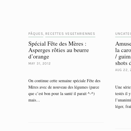
PÂQUES
RECETTES VEGETARIENNES
UNCATE
,
Spécial Fête des Mères :
Amuses
Asperges rôties au beurre
la car
d’orange
/ guim
shots 
MAY 31, 2012
AUG 22,
On continue cette semaine spéciale Fête des
Mères avec de nouveau des légumes (parce
Une série
que c’est bon pour la santé il parait ^-^)
testés il 
mais…
l’unanimi
léger, fr