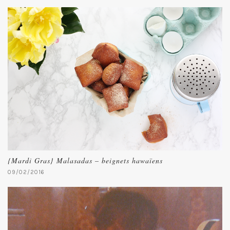
{Mardi Gras} Malasadas – beignets hawaïens
09/02/2016