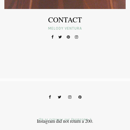
CONTACT
MELODY VENTURA
On se retrouve sur Instagram ?
Instagram did not return a 200.