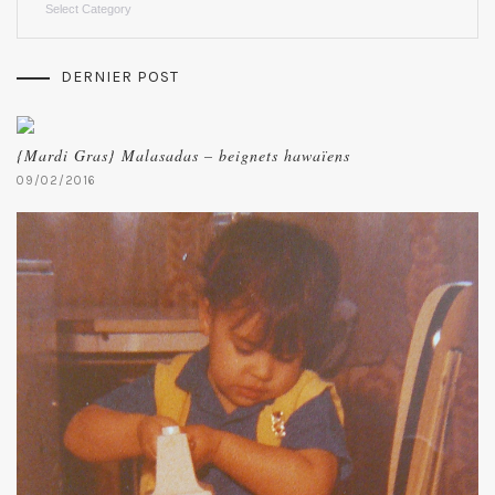
DERNIER POST
{Mardi Gras} Malasadas – beignets hawaïens
09/02/2016