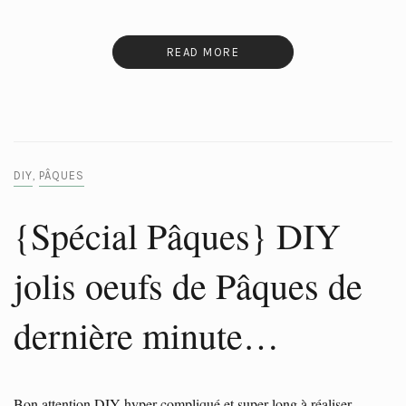
READ MORE
DIY
PÂQUES
,
{Spécial Pâques} DIY
jolis oeufs de Pâques de
dernière minute…
Bon attention DIY hyper compliqué et super long à réaliser…