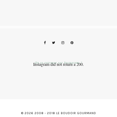
On se retrouve sur Instagram ?
Instagram did not return a 200.
© 2026 2008 - 2018 LE BOUDOIR GOURMAND