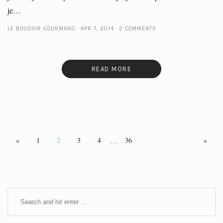
je…
LE BOUDOIR GOURMAND
APR 7, 2014
2 COMMENTS
READ MORE
…
«
1
2
3
4
36
»