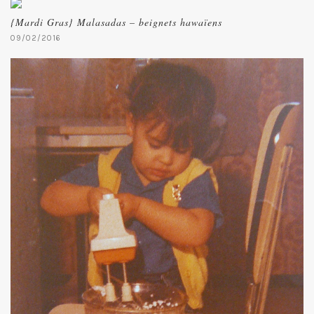
{Mardi Gras} Malasadas – beignets hawaïens
09/02/2016