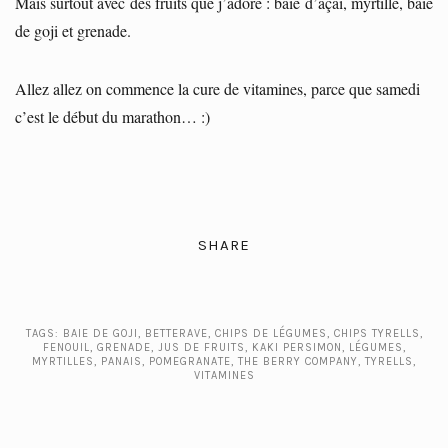
Mais surtout avec des fruits que j’adore : baie d’açaï, myrtille, baie
de goji et grenade.
Allez allez on commence la cure de vitamines, parce que samedi
c’est le début du marathon… :)
SHARE
TAGS:
BAIE DE GOJI
,
BETTERAVE
,
CHIPS DE LÉGUMES
,
CHIPS TYRELLS
,
FENOUIL
,
GRENADE
,
JUS DE FRUITS
,
KAKI PERSIMON
,
LÉGUMES
,
MYRTILLES
,
PANAIS
,
POMEGRANATE
,
THE BERRY COMPANY
,
TYRELLS
,
VITAMINES