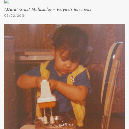
{Mardi Gras} Malasadas – beignets hawaïens
09/02/2016