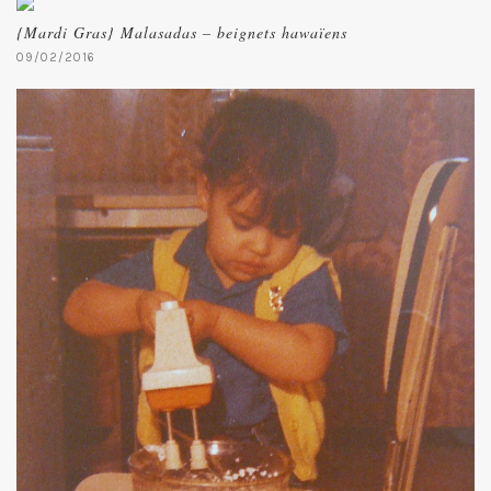
{Mardi Gras} Malasadas – beignets hawaïens
09/02/2016