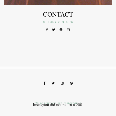
CONTACT
MELODY VENTURA
On se retrouve sur Instagram ?
Instagram did not return a 200.