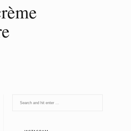
 crème
re