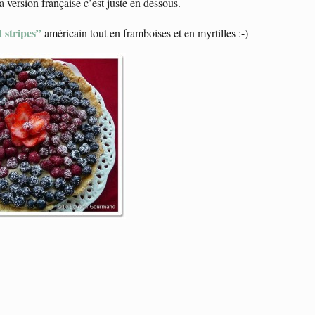
la version française c’est juste en dessous.
 stripes”
américain tout en framboises et en myrtilles :-)