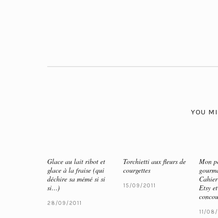
YOU MI
Glace au lait ribot et
Torchietti aux fleurs de
Mon pe
glace à la fraise (qui
courgettes
gourma
déchire sa mémé si si
Cahier
15/09/2011
si…)
Etsy et
concou
28/09/2011
11/08/