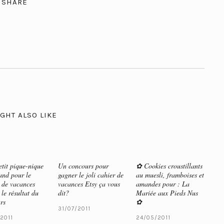
SHARE
GHT ALSO LIKE
tit pique-nique
Un concours pour
✿ Cookies croustillants
nd pour le
gagner le joli cahier de
au muesli, framboises et
 de vacances
vacances Etsy ça vous
amandes pour : La
 le résultat du
dit?
Mariée aux Pieds Nus
rs
✿
31/07/2011
2011
24/05/2011