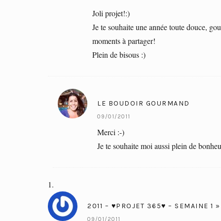
Joli projet!:)
Je te souhaite une année toute douce, gou
moments à partager!
Plein de bisous :)
LE BOUDOIR GOURMAND
09/01/2011
Merci :-)
Je te souhaite moi aussi plein de bonheu
2011 – ♥PROJET 365♥ – SEMAINE 1
09/01/2011