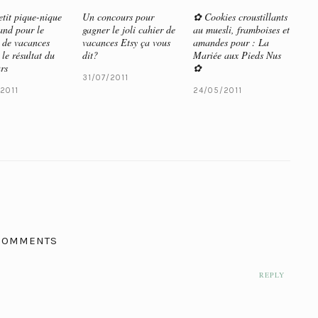
tit pique-nique
Un concours pour
✿ Cookies croustillants
nd pour le
gagner le joli cahier de
au muesli, framboises et
 de vacances
vacances Etsy ça vous
amandes pour : La
 le résultat du
dit?
Mariée aux Pieds Nus
rs
✿
31/07/2011
2011
24/05/2011
COMMENTS
REPLY