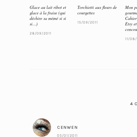
Glace au lait ribot et
Torchietti aux fleurs de
Mon pe
glace à la fraise (qui
courgettes
gourma
déchire sa mémé si si
Cahier
15/09/2011
si…)
Etsy et
concou
28/09/2011
11/08/
4 
CENWEN
05/01/2011