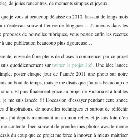
e), de jolies rencontres, de moments simples et joyeux.
e que je vous ai beaucoup délaissé en 2010, laissant de longs mois
qui m’enlevais souvent l’envie de blogguer… J’aimerais dans les
 proposez de nouvelles rubriques, vous postez enfin les recettes
enir à une publication beaucoup plus rigoureuse…
fférente, envie de faire pleins de choses à commencer par ce projet
e suis quotidiennement sur
twitter
,
le projet 365
. Une idée lancée
simple, poster chaque jour de l’année 2011 une photo sur notre
puis un bout de temps, mais je me disais que j’aurais beaucoup de
iration. Et puis finalement grâce au projet de Victoria et à tout les
, je me suis lancée !!! L’occasion d’essayer pendant cette année
s d’inspirations, de nouvelles techniques et surtout de réfléchir
puis j’ai depuis maintenant un an mon reflex et je suis loin d’en
et je me contente bien souvent de prendre mes photos avec le même
erais du coup que ce projet me force à innover, à mieux maitriser