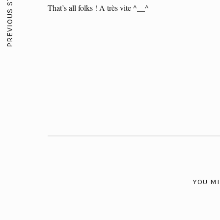
PREVIOUS STORY
That’s all folks ! A très vite ^__^
YOU MI