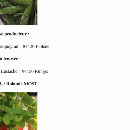
se producteur :
ouqueyran – 84420 Piolenc
ù trouver :
t Eustache – 94150 Rungis
CA
: Rolande MOST