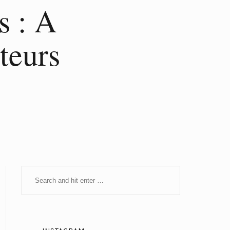
s : A
teurs