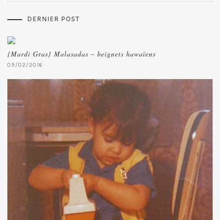
DERNIER POST
{Mardi Gras} Malasadas – beignets hawaïens
09/02/2016