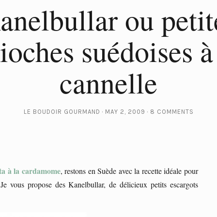
anelbullar ou petit
ioches suédoises à
cannelle
LE BOUDOIR GOURMAND
MAY 2, 2009
8 COMMENTS
tta à la cardamome
, restons en Suède avec la recette idéale pour
Je vous propose des Kanelbullar, de délicieux petits escargots