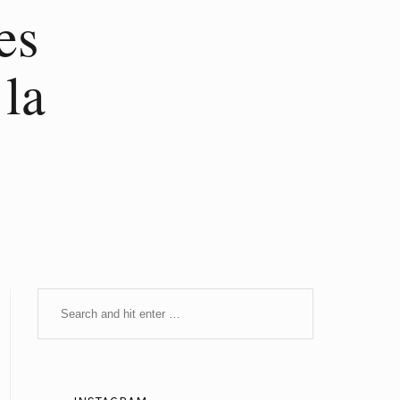
es
 la