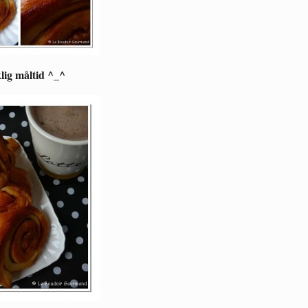
ig måltid ^_^