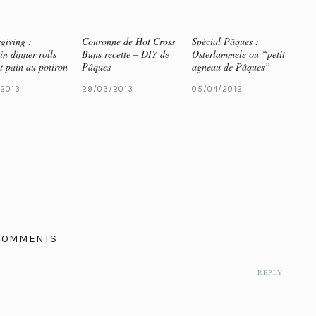
giving :
Couronne de Hot Cross
Spécial Pâques :
n dinner rolls
Buns recette – DIY de
Osterlammele ou “petit
t pain au potiron
Pâques
agneau de Pâques”
/2013
29/03/2013
05/04/2012
COMMENTS
REPLY