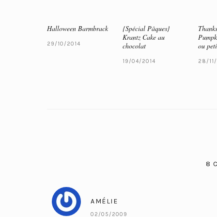
Halloween Barmbrack
{Spécial Pâques}
Thanks
Krantz Cake au
Pumpki
29/10/2014
chocolat
ou peti
19/04/2014
28/11
8 
AMÉLIE
02/05/2009