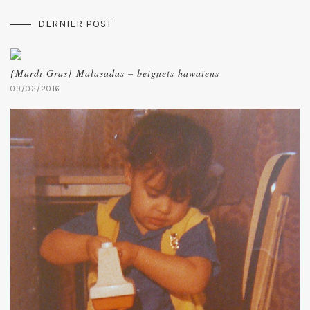
DERNIER POST
{Mardi Gras} Malasadas – beignets hawaïens
09/02/2016