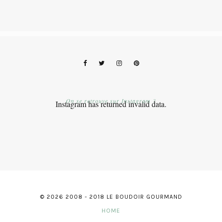
On se retrouve sur Instagram ?
Instagram has returned invalid data.
© 2026 2008 - 2018 LE BOUDOIR GOURMAND
HOME