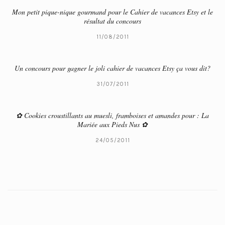
Mon petit pique-nique gourmand pour le Cahier de vacances Etsy et le
résultat du concours
11/08/2011
Un concours pour gagner le joli cahier de vacances Etsy ça vous dit?
31/07/2011
✿ Cookies croustillants au muesli, framboises et amandes pour : La
Mariée aux Pieds Nus ✿
24/05/2011