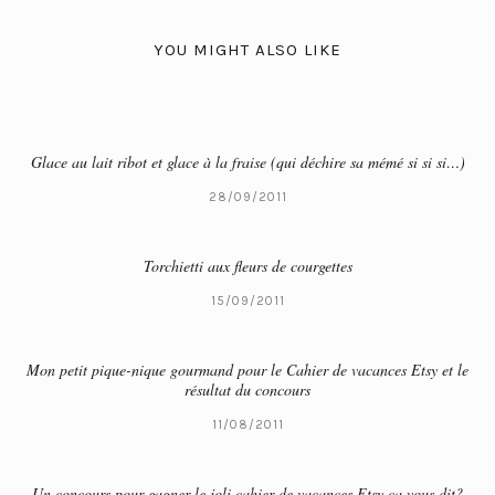
YOU MIGHT ALSO LIKE
Glace au lait ribot et glace à la fraise (qui déchire sa mémé si si si…)
28/09/2011
Torchietti aux fleurs de courgettes
15/09/2011
Mon petit pique-nique gourmand pour le Cahier de vacances Etsy et le
résultat du concours
11/08/2011
Un concours pour gagner le joli cahier de vacances Etsy ça vous dit?