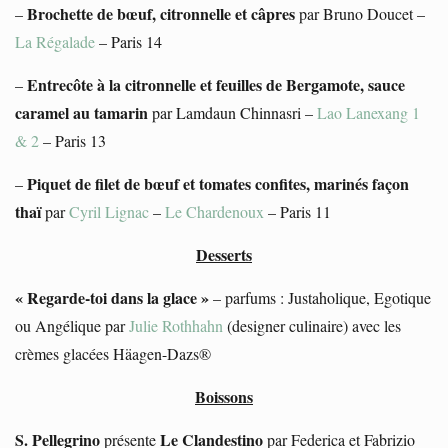
Brochette de bœuf, citronnelle et câpres
–
par Bruno Doucet –
La Régalade
– Paris 14
Entrecôte à la citronnelle et feuilles de Bergamote, sauce
–
caramel au tamarin
par Lamdaun Chinnasri –
Lao Lanexang 1
& 2
– Paris 13
Piquet de filet de bœuf et tomates confites, marinés façon
–
thaï
par
Cyril Lignac
–
Le Chardenoux
– Paris 11
Desserts
« Regarde-toi dans la glace »
– parfums : Justaholique, Egotique
ou Angélique par
Julie Rothhahn
(designer culinaire) avec les
crèmes glacées Häagen-Dazs®
Boissons
S. Pellegrino
Le Clandestino
présente
par Federica et Fabrizio