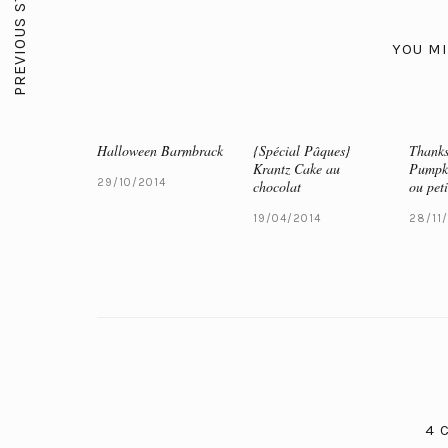
PREVIOUS STORY
YOU MI
Halloween Barmbrack
{Spécial Pâques}
Thanks
Krantz Cake au
Pumpki
29/10/2014
chocolat
ou peti
19/04/2014
28/11
4 