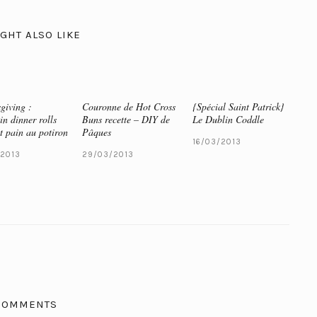
GHT ALSO LIKE
giving :
Couronne de Hot Cross
{Spécial Saint Patrick}
n dinner rolls
Buns recette – DIY de
Le Dublin Coddle
t pain au potiron
Pâques
16/03/2013
/2013
29/03/2013
COMMENTS