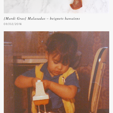
{Mardi Gras} Malasadas – beignets hawaïens
09/02/2016