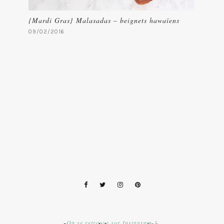
{Mardi Gras} Malasadas – beignets hawaïens
09/02/2016
On se retrouve sur Instagram ?