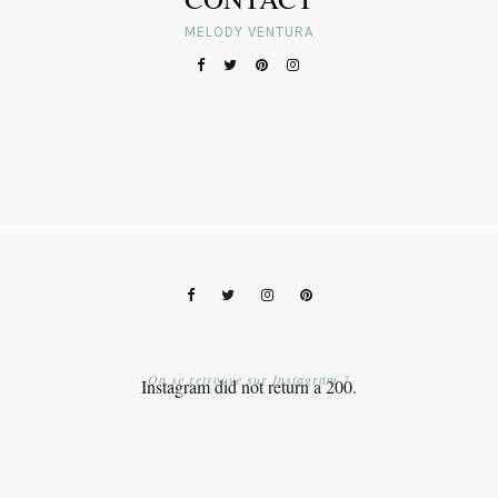
MELODY VENTURA
On se retrouve sur Instagram ?
Instagram did not return a 200.