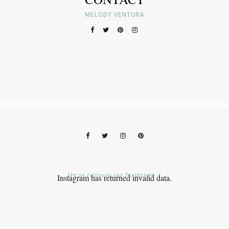
MELODY VENTURA
On se retrouve sur Instagram ?
Instagram has returned invalid data.