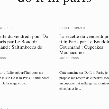
GORIZED
UNCATEGORIZED
ette du vendredi pour Do
La recette du vendredi p
Paris par Le Boudoir
it in Paris par Le Boudoi
and : Saltimbocca de
Gourmand : Cupcakes
Mochaccino
2009
NOV 20, 2009
air d’Italie aujourd’hui pour ma
Cette semaine sur Do It in Paris, je
r le site Do It in Paris : Saltimbocca
propose ma recette de cupcakes Mo
. De la sauge et du…
un cupcake qui mélange harmonieus
chocolat et le…
GORIZED