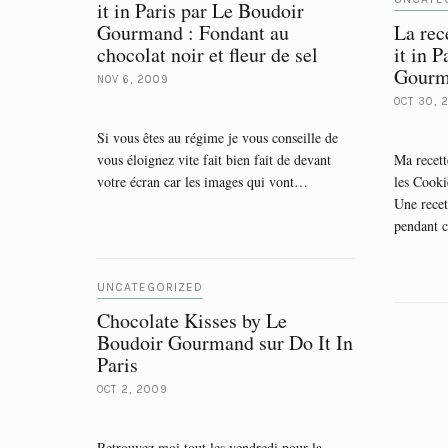
it in Paris par Le Boudoir
Gourmand : Fondant au
La rec
chocolat noir et fleur de sel
it in 
Gourma
NOV 6, 2009
OCT 30, 
Si vous êtes au régime je vous conseille de
vous éloignez vite fait bien fait de devant
Ma recett
votre écran car les images qui vont…
les Cook
Une recet
pendant c
UNCATEGORIZED
Chocolate Kisses by Le
Boudoir Gourmand sur Do It In
Paris
OCT 2, 2009
Retrouvez moi tout les vendredi pour la