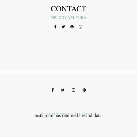
CONTACT
MELODY VENTURA
On se retrouve sur Instagram ?
Instagram has returned invalid data.