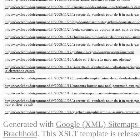
http://www.leboudoirgourmand.fr/2009/11/29/couronne-de-lavant-noel-de-christophe-felder/
http://www.leboudoirgourmand.fr/2009/11/27/la-recette-du-vendredi-pour-do-it-in-paris-pa
http://www.leboudoirgourmand.fr/2009/11/25/dip-de-potimarron-et-spaghetti-de-patate-douc
http://www.leboudoirgourmand.fr/2009/11/24/petits-caramels-au-potiron-et-aux-noix-de-pec
http://www.leboudoirgourmand.fr/2009/11/21/christmas-is-in-the-air-sur-le-boulevard-hauss
http://www.leboudoirgourmand.fr/2009/11/20/la-recette-du-vendredi-pour-do-it-in-paris-p
http://www.leboudoirgourmand.fr/2009/11/17/praline-de-cepes-de-regis-jacques-marcon/
http://www.leboudoirgourmand.fr/2009/11/15/balade-en-briere-a-la-mare-aux-oiseaux/
http://www.leboudoirgourmand.fr/2009/11/14/la-recette-du-vendredi-pour-do-it-in-paris-par
la-clementine-epicee/
http://www.leboudoirgourmand.fr/2009/11/12/pizzeria-il-campionissimo-le-guide-du-foodin
http://www.leboudoirgourmand.fr/2009/11/11/concours-fouette-moi-noel-gourmand-aux-galeri
http://www.leboudoirgourmand.fr/2009/11/10/crozetto-au-potimarron-et-tomme-de-savoie-ou-l
http://www.leboudoirgourmand.fr/2009/11/06/la-recette-du-vendredi-pour-do-it-in-paris-pa
noir-et-fleur-de-sel/
http://www.leboudoirgourmand.fr/2009/11/04/spaghetti-au-potimarron-a-la-sauge-croustillan
Generated with
Google (XML) Sitemaps G
Brachhold
. This XSLT template is releas