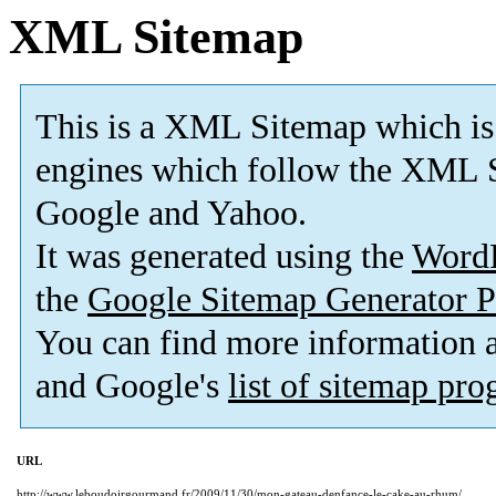
XML Sitemap
This is a XML Sitemap which is
engines which follow the XML S
Google and Yahoo.
It was generated using the
Word
the
Google Sitemap Generator P
You can find more information
and Google's
list of sitemap pr
URL
http://www.leboudoirgourmand.fr/2009/11/30/mon-gateau-denfance-le-cake-au-rhum/